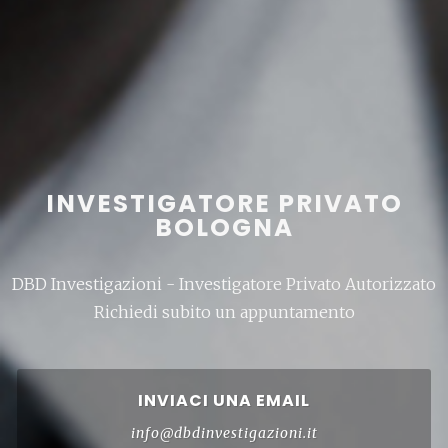
INVESTIGATORE PRIVATO
BOLOGNA
DBD Investigazioni - Investigatore Privato Autorizzato
Richiedi subito un appuntamento
INVIACI UNA EMAIL
info@dbdinvestigazioni.it