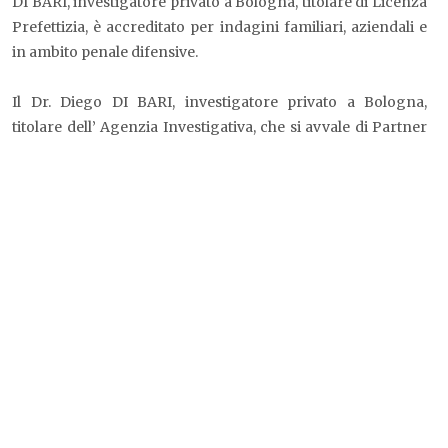
DI BARI, investigatore privato a Bologna, titolare di Licenza
Prefettizia, è accreditato per indagini familiari, aziendali e
in ambito penale difensive.
Il Dr. Diego DI BARI, investigatore privato a Bologna,
titolare dell’ Agenzia Investigativa, che si avvale di Partner
qualificati, investigatori privati associati Federpol, svolge i
propri servizi su tutto il territorio nazionale con la massima
professionalità e discrezione. A seguito di una iniziale
consulenza gratuita per determinare costi dettagliati
garantisce massimi risultati e soddisfazione del cliente, con
spese contenute.
L’ Agenzia Investigativa è dotata di strumenti
tecnologicamente avanzati e apparecchiature elettroniche
all’avanguardia, le quali permettono di operare secondo
metodologie, completamente legali, come ad esempio il
“pedinamento elettronico”, al fine di raggiungere il più