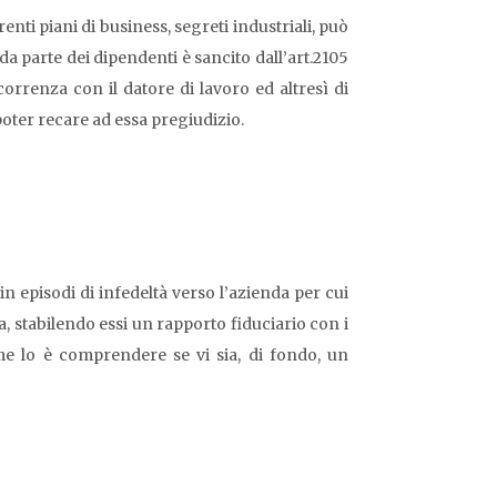
nti piani di business, segreti industriali, può
da parte dei dipendenti è sancito dall’art.2105
ncorrenza con il datore di lavoro ed altresì di
poter recare ad essa pregiudizio.
n episodi di infedeltà verso l’azienda per cui
, stabilendo essi un rapporto fiduciario con i
ome lo è comprendere se vi sia, di fondo, un