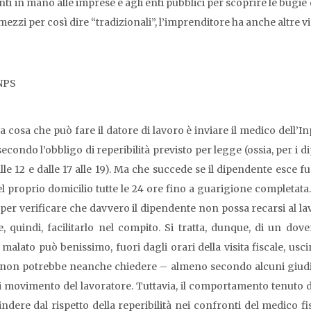
nti in mano alle imprese e agli enti pubblici per scoprire le bugi
ai mezzi per così dire “tradizionali”, l’imprenditore ha anche altre
NPS
cosa che può fare il datore di lavoro è inviare il medico dell’Inps 
ondo l’obbligo di reperibilità previsto per legge (ossia, per i dipe
 alle 12 e dalle 17 alle 19). Ma che succede se il dipendente esce 
 proprio domicilio tutte le 24 ore fino a guarigione completata. D
per verificare che davvero il dipendente non possa recarsi al lav
 e, quindi, facilitarlo nel compito. Si tratta, dunque, di un do
 malato può benissimo, fuori dagli orari della visita fiscale, usci
 non potrebbe neanche chiedere – almeno secondo alcuni giudici –
 movimento del lavoratore. Tuttavia, il comportamento tenuto d
ndere dal rispetto della reperibilità nei confronti del medico f