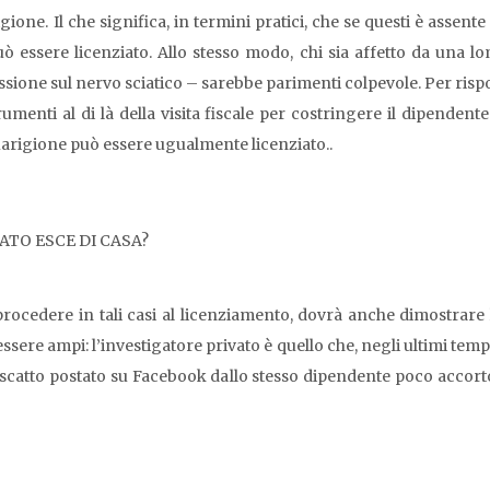
ione. Il che significa, in termini pratici, che se questi è assen
ò essere licenziato. Allo stesso modo, chi sia affetto da una l
ressione sul nervo sciatico – sarebbe parimenti colpevole. Per ri
rumenti al di là della visita fiscale per costringere il dipenden
uarigione può essere ugualmente licenziato..
TO ESCE DI CASA?
 procedere in tali casi al licenziamento, dovrà anche dimostrare 
 essere ampi: l’investigatore privato è quello che, negli ultimi te
o scatto postato su Facebook dallo stesso dipendente poco accorto