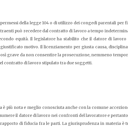
permessi della legge 104 o di utilizzo dei congedi parentali per fin
contraenti può recedere dal contratto di lavoro a tempo indetermi
 o secondo equità. Il legislatore ha stabilito che il datore di la
iustificato motivo. Il licenziamento per giusta causa, disciplinato
a così grave da non consentire la prosecuzione, nemmeno tempora
 contratto di lavoro stipulato tra due soggetti.
 è più nota e meglio conosciuta anche con la comune accezione di
mere il datore di lavoro nei confronti del lavoratore e pertanto 
l rapporto di fiducia fra le parti. La giurisprudenza in materia è 