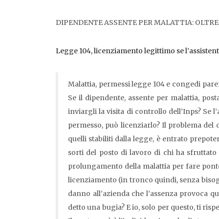
DIPENDENTE ASSENTE PER MALATTIA: OLTRE 
Legge 104, licenziamento legittimo se l’assisten
Malattia, permessi legge 104 e congedi parent
Se il dipendente, assente per malattia, post
inviargli la visita di controllo dell’Inps? Se 
permesso, può licenziarlo? Il problema del c
quelli stabiliti dalla legge, è entrato prepo
sorti del posto di lavoro di chi ha sfruttat
prolungamento della malattia per fare ponte
licenziamento (in tronco quindi, senza bisog
danno all’azienda che l’assenza provoca qua
detto una bugia? E io, solo per questo, ti ris