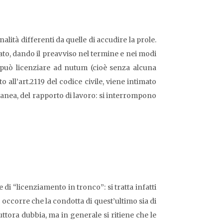
alità differenti da quelle di accudire la prole.
nato, dando il preavviso nel termine e nei modi
voro può licenziare ad nutum (cioè senza alcuna
 all’art.2119 del codice civile, viene intimato
nea, del rapporto di lavoro: si interrompono
 “licenziamento in tronco”: si tratta infatti
occorre che la condotta di quest’ultimo sia di
tuttora dubbia, ma in generale si ritiene che le