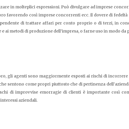
zare in molteplici espressioni. Può divulgare ad imprese concorre
voro favorendo così imprese concorrenti ecc. Il dovere di fedeltà 
 dipendente di trattare affari per conto proprio o di terzi, in co
e e ai metodi di produzione dell’impresa, o farne uso in modo da 
ro, gli agenti sono maggiormente esposti ai rischi di incorrere i
 che sentono come propri piuttosto che di pertinenza dell’azienda
rischi di improvvise emorragie di clienti è importante così c
nteressi aziendali.