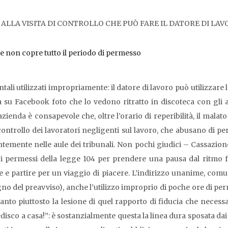
ALLA VISITA DI CONTROLLO CHE PUÒ FARE IL DATORE DI LAV
te non copre tutto il periodo di permesso
ali utilizzati impropriamente: il datore di lavoro può utilizzare 
a su Facebook foto che lo vedono ritratto in discoteca con gli a
l’azienda è consapevole che, oltre l’orario di reperibilità, il malat
ontrollo dei lavoratori negligenti sul lavoro, che abusano di per
tentemente nelle aule dei tribunali. Non pochi giudici – Cassazio
o i permessi della legge 104 per prendere una pausa dal ritmo fr
 e partire per un viaggio di piacere. L’indirizzo unanime, comun
no del preavviso), anche l’utilizzo improprio di poche ore di per
nto piuttosto la lesione di quel rapporto di fiducia che necess
pedisco a casa!”: è sostanzialmente questa la linea dura sposata dai